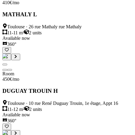
410
€
/mo
MATHALY L
Toulouse
·
26 rue Mathaly rue Mathaly
11-11 m²
2
units
Available now
360°
Room
450
€
/mo
DUGUAY TROUIN H
Toulouse
·
10 rue René Duguay Trouin, 1e étage, Appt 16
11-12 m²
2
units
Available now
360°