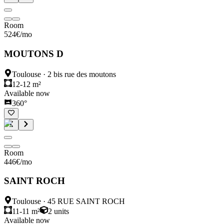
Room
524
€
/mo
MOUTONS D
Toulouse
·
2 bis rue des moutons
12-12 m²
Available now
360°
Room
446
€
/mo
SAINT ROCH
Toulouse
·
45 RUE SAINT ROCH
11-11 m²
2
units
Available now