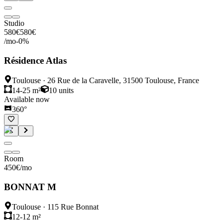
Studio
580
€
580
€
/mo
-
0
%
Résidence Atlas
Toulouse
·
26 Rue de la Caravelle, 31500 Toulouse, France
14-25 m²
10
units
Available now
360°
Room
450
€
/mo
BONNAT M
Toulouse
·
115 Rue Bonnat
12-12 m²