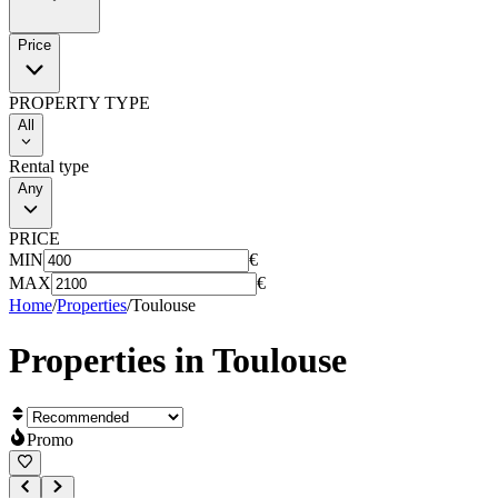
Price
PROPERTY TYPE
All
Rental type
Any
PRICE
MIN
€
MAX
€
Home
/
Properties
/
Toulouse
Properties in
Toulouse
Promo