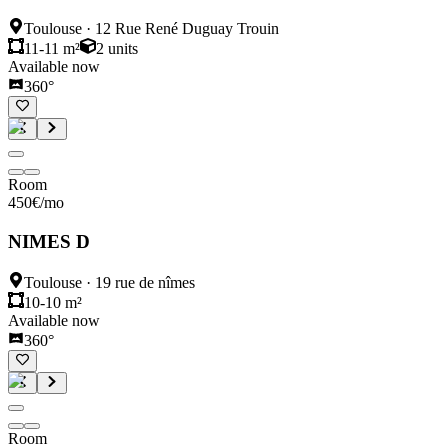
Toulouse
·
12 Rue René Duguay Trouin
11-11 m²
2
units
Available now
360°
Room
450
€
/mo
NIMES D
Toulouse
·
19 rue de nîmes
10-10 m²
Available now
360°
Room