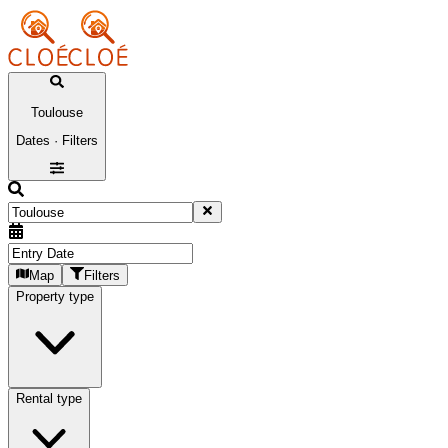
Toulouse
Dates · Filters
Map
Filters
Property type
Rental type