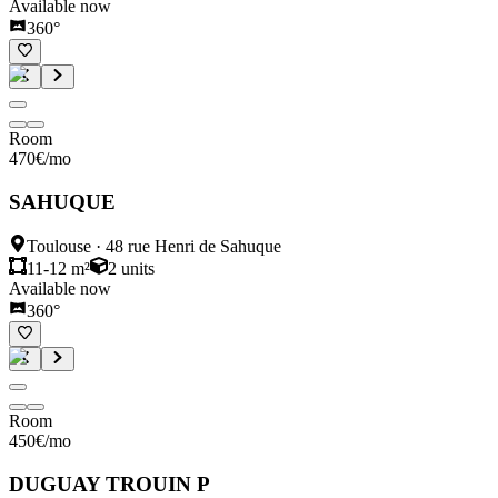
Available now
360°
Room
470
€
/mo
SAHUQUE
Toulouse
·
48 rue Henri de Sahuque
11-12 m²
2
units
Available now
360°
Room
450
€
/mo
DUGUAY TROUIN P