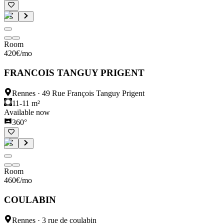
Room
420
€
/mo
FRANCOIS TANGUY PRIGENT
Rennes
·
49 Rue François Tanguy Prigent
11-11 m²
Available now
360°
Room
460
€
/mo
COULABIN
Rennes
·
3 rue de coulabin