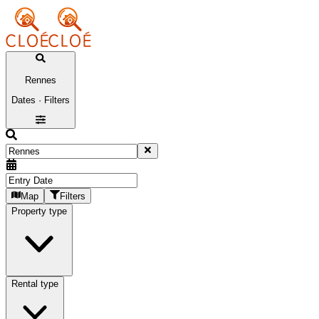
Rennes
Dates · Filters
Map
Filters
Property type
Rental type