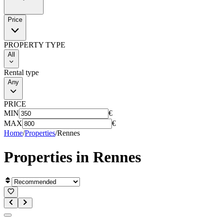
Price
PROPERTY TYPE
All
Rental type
Any
PRICE
MIN
€
MAX
€
Home
/
Properties
/
Rennes
Properties in
Rennes