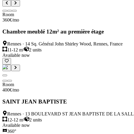
Room
360
€
/mo
Chambre meublé 12m² au première étage
Rennes
·
14 Sq. Général John Shirley Wood, Rennes, France
11-12 m²
2
units
Available now
Room
400
€
/mo
SAINT JEAN BAPTISTE
Rennes
·
13 BOULEVARD ST JEAN BAPTISTE DE LA SALL
12-12 m²
2
units
Available now
360°