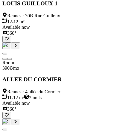
LOUIS GUILLOUX 1
Rennes
·
30B Rue Guilloux
12-12 m²
Available now
360°
Room
390
€
/mo
ALLEE DU CORMIER
Rennes
·
4 allée du Cormier
11-12 m²
2
units
Available now
360°