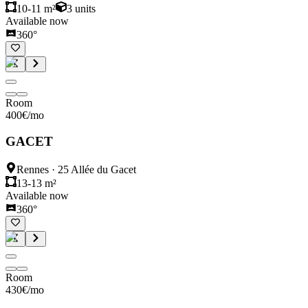
10-11 m²
3
units
Available now
360°
Room
400
€
/mo
GACET
Rennes
·
25 Allée du Gacet
13-13 m²
Available now
360°
Room
430
€
/mo