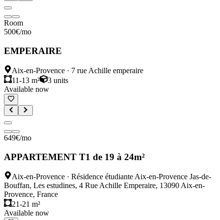
Room
500
€
/mo
EMPERAIRE
Aix-en-Provence
·
7 rue Achille emperaire
11-13 m²
3
units
Available now
649
€
/mo
APPARTEMENT T1 de 19 à 24m²
Aix-en-Provence
·
Résidence étudiante Aix-en-Provence Jas-de-
Bouffan, Les estudines, 4 Rue Achille Emperaire, 13090 Aix-en-
Provence, France
21-21 m²
Available now