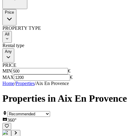
Price
PROPERTY TYPE
All
Rental type
Any
PRICE
MIN
€
MAX
€
Home
/
Properties
/
Aix En Provence
Properties in
Aix En Provence
360°