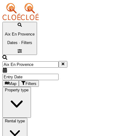
Aix En Provence
Dates · Filters
Map
Filters
Property type
Rental type