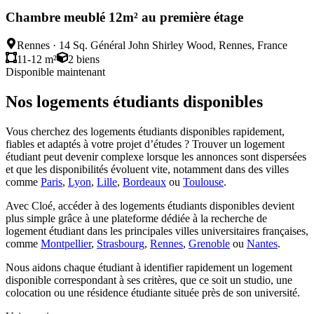
Chambre meublé 12m² au première étage
Rennes
·
14 Sq. Général John Shirley Wood, Rennes, France
11-12 m²
2
biens
Disponible maintenant
Nos logements étudiants disponibles
Vous cherchez des logements étudiants disponibles rapidement,
fiables et adaptés à votre projet d’études ? Trouver un logement
étudiant peut devenir complexe lorsque les annonces sont dispersées
et que les disponibilités évoluent vite, notamment dans des villes
comme
Paris
,
Lyon
,
Lille
,
Bordeaux
ou
Toulouse
.
Avec Cloé, accéder à des logements étudiants disponibles devient
plus simple grâce à une plateforme dédiée à la recherche de
logement étudiant dans les principales villes universitaires françaises,
comme
Montpellier
,
Strasbourg
,
Rennes
,
Grenoble
ou
Nantes
.
Nous aidons chaque étudiant à identifier rapidement un logement
disponible correspondant à ses critères, que ce soit un studio, une
colocation ou une résidence étudiante située près de son université.