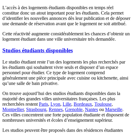
L’accès à des logements étudiants disponibles en temps réel
constitue donc un atout important pour les étudiants. Cela permet
d’identifier les nouvelles annonces dès leur publication et de déposer
une demande de réservation avant que le logement ne soit attribué.
Cette réactivité augmente considérablement les chances d’obtenir un
logement étudiant dans une ville universitaire très demandée.
Studios étudiants disponibles
Le studio étudiant reste l’un des logements les plus recherchés par
les étudiants qui souhaitent vivre seuls et disposer d’un espace
personnel pour étudier. Ce type de logement comprend
généralement une pièce principale avec cuisine ou kitchenette, ainsi
qu’une salle de bain privative.
On trouve aujourd’hui des studios étudiants disponibles dans la
majorité des grandes villes universitaires françaises. Les plus
recherchées restent
Paris
,
Lyon
,
Lille
,
Bordeaux
,
Toulouse
,
Montpellier
,
Strasbourg
,
Rennes
,
Grenoble
,
Nantes
ou
Marseille
.
Ces villes concentrent une forte population étudiante et disposent de
nombreuses universités et écoles d’enseignement supérieur.
Les studios peuvent être proposés dans des résidences étudiantes