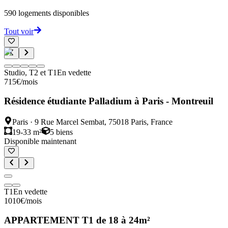
590
logements disponibles
Tout voir
Studio, T2 et T1
En vedette
715
€
/mois
Résidence étudiante Palladium à Paris - Montreuil
Paris
·
9 Rue Marcel Sembat, 75018 Paris, France
19-33 m²
5
biens
Disponible maintenant
T1
En vedette
1010
€
/mois
APPARTEMENT T1 de 18 à 24m²