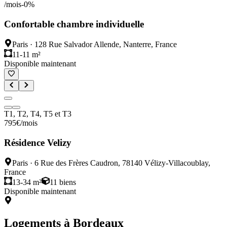
/mois
-
0
%
Confortable chambre individuelle
Paris
·
128 Rue Salvador Allende, Nanterre, France
11-11 m²
Disponible maintenant
T1, T2, T4, T5 et T3
795
€
/mois
Résidence Velizy
Paris
·
6 Rue des Frères Caudron, 78140 Vélizy-Villacoublay,
France
13-34 m²
11
biens
Disponible maintenant
Logements à
Bordeaux