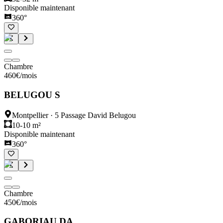
Disponible maintenant
360°
Chambre
460
€
/mois
BELUGOU S
Montpellier
·
5 Passage David Belugou
10-10 m²
Disponible maintenant
360°
Chambre
450
€
/mois
GABORIAU DA