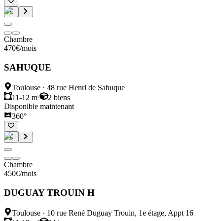
Chambre
470
€
/mois
SAHUQUE
Toulouse
·
48 rue Henri de Sahuque
11-12 m²
2
biens
Disponible maintenant
360°
Chambre
450
€
/mois
DUGUAY TROUIN H
Toulouse
·
10 rue René Duguay Trouin, 1e étage, Appt 16