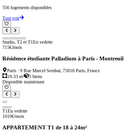
556
logements disponibles
Tout voir
Studio, T2 et T1
En vedette
715
€
/mois
Résidence étudiante Palladium à Paris - Montreuil
Paris
·
9 Rue Marcel Sembat, 75018 Paris, France
19-33 m²
5
biens
Disponible maintenant
T1
En vedette
1010
€
/mois
APPARTEMENT T1 de 18 à 24m²