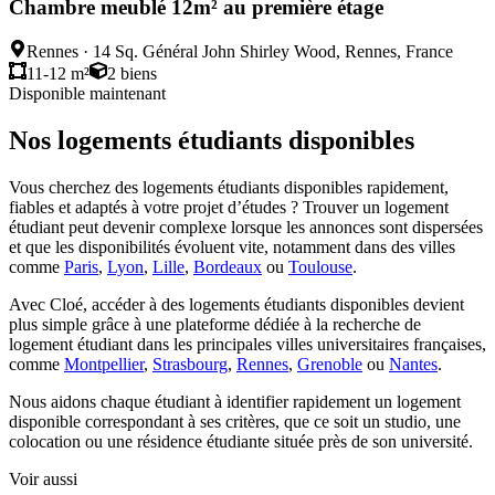
Chambre meublé 12m² au première étage
Rennes
·
14 Sq. Général John Shirley Wood, Rennes, France
11-12 m²
2
biens
Disponible maintenant
Nos logements étudiants disponibles
Vous cherchez des logements étudiants disponibles rapidement,
fiables et adaptés à votre projet d’études ? Trouver un logement
étudiant peut devenir complexe lorsque les annonces sont dispersées
et que les disponibilités évoluent vite, notamment dans des villes
comme
Paris
,
Lyon
,
Lille
,
Bordeaux
ou
Toulouse
.
Avec Cloé, accéder à des logements étudiants disponibles devient
plus simple grâce à une plateforme dédiée à la recherche de
logement étudiant dans les principales villes universitaires françaises,
comme
Montpellier
,
Strasbourg
,
Rennes
,
Grenoble
ou
Nantes
.
Nous aidons chaque étudiant à identifier rapidement un logement
disponible correspondant à ses critères, que ce soit un studio, une
colocation ou une résidence étudiante située près de son université.
Voir aussi