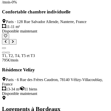
/mois
-
0
%
Confortable chambre individuelle
Paris
·
128 Rue Salvador Allende, Nanterre, France
11-11 m²
Disponible maintenant
T1, T2, T4, T5 et T3
795
€
/mois
Résidence Velizy
Paris
·
6 Rue des Frères Caudron, 78140 Vélizy-Villacoublay,
France
13-34 m²
11
biens
Disponible maintenant
Logements à
Bordeaux