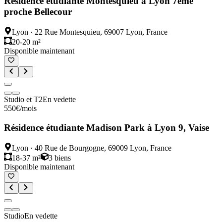
Résidence étudiante Montesquieu à Lyon 7ème
proche Bellecour
Lyon
·
22 Rue Montesquieu, 69007 Lyon, France
20-20 m²
Disponible maintenant
Studio et T2
En vedette
550
€
/mois
Résidence étudiante Madison Park à Lyon 9, Vaise
Lyon
·
40 Rue de Bourgogne, 69009 Lyon, France
18-37 m²
3
biens
Disponible maintenant
Studio
En vedette