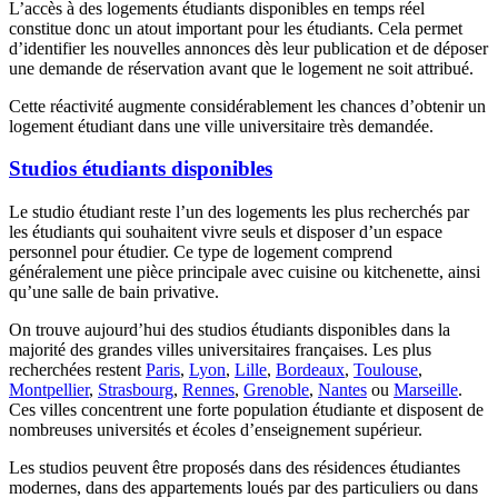
L’accès à des logements étudiants disponibles en temps réel
constitue donc un atout important pour les étudiants. Cela permet
d’identifier les nouvelles annonces dès leur publication et de déposer
une demande de réservation avant que le logement ne soit attribué.
Cette réactivité augmente considérablement les chances d’obtenir un
logement étudiant dans une ville universitaire très demandée.
Studios étudiants disponibles
Le studio étudiant reste l’un des logements les plus recherchés par
les étudiants qui souhaitent vivre seuls et disposer d’un espace
personnel pour étudier. Ce type de logement comprend
généralement une pièce principale avec cuisine ou kitchenette, ainsi
qu’une salle de bain privative.
On trouve aujourd’hui des studios étudiants disponibles dans la
majorité des grandes villes universitaires françaises. Les plus
recherchées restent
Paris
,
Lyon
,
Lille
,
Bordeaux
,
Toulouse
,
Montpellier
,
Strasbourg
,
Rennes
,
Grenoble
,
Nantes
ou
Marseille
.
Ces villes concentrent une forte population étudiante et disposent de
nombreuses universités et écoles d’enseignement supérieur.
Les studios peuvent être proposés dans des résidences étudiantes
modernes, dans des appartements loués par des particuliers ou dans