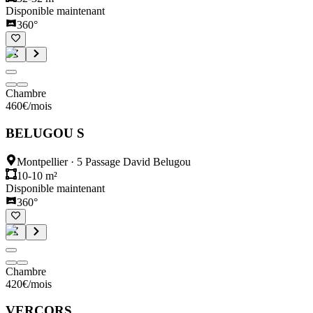
Disponible maintenant
360°
Chambre
460
€
/mois
BELUGOU S
Montpellier
·
5 Passage David Belugou
10-10 m²
Disponible maintenant
360°
Chambre
420
€
/mois
VERCORS